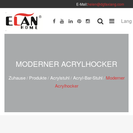
E-Mail:
helen@dgfaxiang.com
Lang
MODERNER ACRYLHOCKER
Zuhause
Produkte
Acrylstuhl
Acryl-Bar-Stuhl
Moderner
/
/
/
/
Acrylhocker