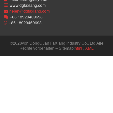
www.dgfaxiang.com
helen@dgfaxiang.com
+86 18929469698
+86 18929469698
©
2026von DongGuan FaXiang Industry Co., Ltd Alle
Rechte vorbehalten – Sitemap:
html
,
XML