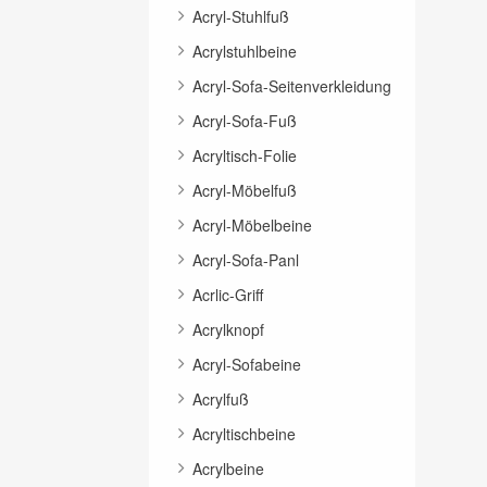
Acryl-Stuhlfuß
Acrylstuhlbeine
Acryl-Sofa-Seitenverkleidung
Acryl-Sofa-Fuß
Acryltisch-Folie
Acryl-Möbelfuß
Acryl-Möbelbeine
Acryl-Sofa-Panl
Acrlic-Griff
Acrylknopf
Acryl-Sofabeine
Acrylfuß
Acryltischbeine
Acrylbeine