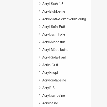
Acryl-Stuhlfuß
Acrylstuhlbeine
Acryl-Sofa-Seitenverkleidung
Acryl-Sofa-Fuß
Acryltisch-Folie
Acryl-Möbelfuß
Acryl-Möbelbeine
Acryl-Sofa-Panl
Acrlic-Griff
Acrylknopf
Acryl-Sofabeine
Acrylfuß
Acryltischbeine
Acrylbeine