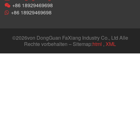
+86 18929469698
+86 18929469698
©
2026von DongGuan FaXiang Industry Co., Ltd Alle
Rechte vorbehalten – Sitemap:
html
,
XML