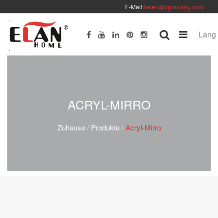
E-Mail:
helen@dgfaxiang.com
Lang
ACRYL-MIRRO
Zuhause
Produkte
Acryl-Mirro
/
/