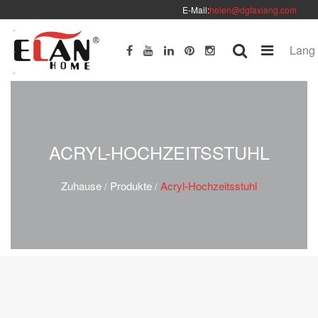
E-Mail:
helen@dgfaxiang.com
Lang
ACRYL-HOCHZEITSSTUHL
Zuhause
Produkte
Acryl-Hochzeitsstuhl
/
/