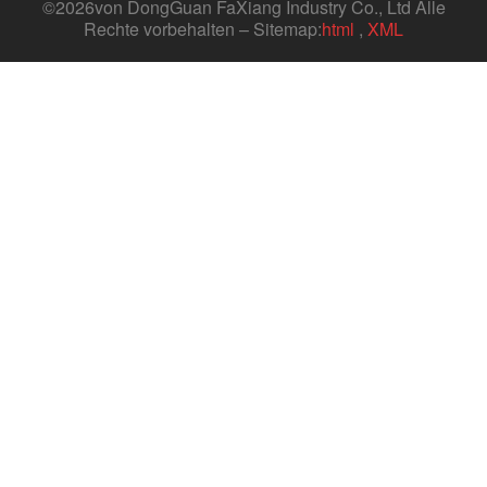
©
2026von DongGuan FaXiang Industry Co., Ltd Alle
Rechte vorbehalten – Sitemap:
html
,
XML