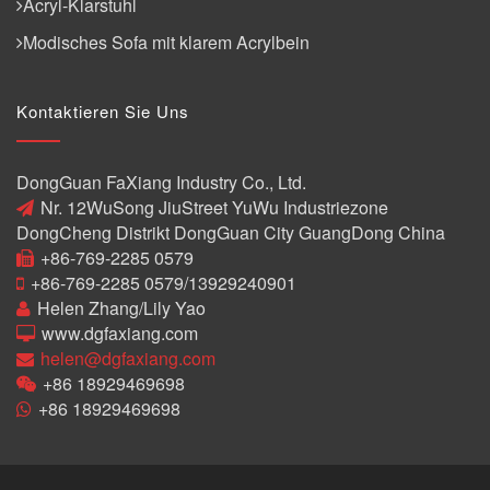
Acryl-Klarstuhl
Modisches Sofa mit klarem Acrylbein
Kontaktieren Sie Uns
DongGuan FaXiang Industry Co., Ltd.
Nr. 12WuSong JiuStreet YuWu Industriezone
DongCheng Distrikt DongGuan City GuangDong China
+86-769-2285 0579
+86-769-2285 0579/13929240901
Helen Zhang/Lily Yao
www.dgfaxiang.com
helen@dgfaxiang.com
+86 18929469698
+86 18929469698