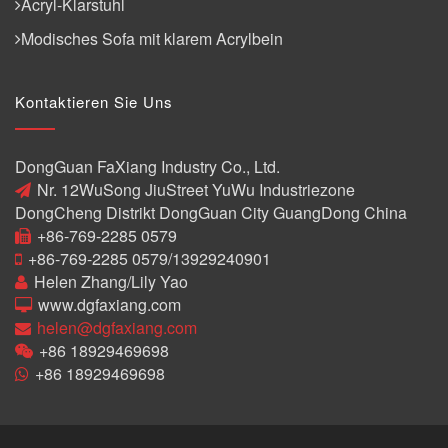
Acryl-Klarstuhl
Modisches Sofa mit klarem Acrylbein
Kontaktieren Sie Uns
DongGuan FaXiang Industry Co., Ltd.
Nr. 12WuSong JiuStreet YuWu Industriezone
DongCheng Distrikt DongGuan City GuangDong China
+86-769-2285 0579
+86-769-2285 0579/13929240901
Helen Zhang/Lily Yao
www.dgfaxiang.com
helen@dgfaxiang.com
+86 18929469698
+86 18929469698