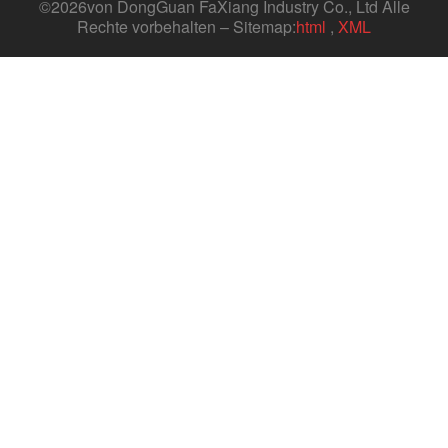
©
2026von DongGuan FaXiang Industry Co., Ltd Alle
Rechte vorbehalten – Sitemap:
html
,
XML