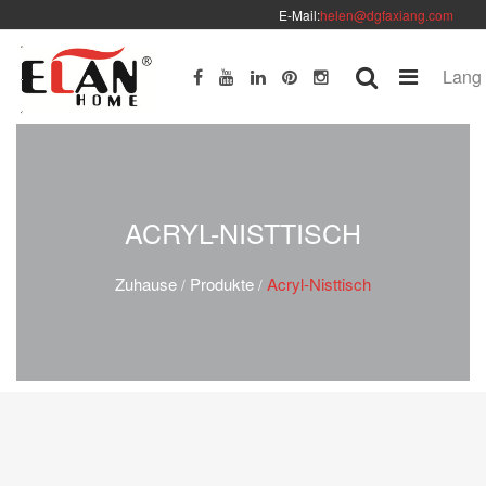
E-Mail:
helen@dgfaxiang.com
Lang
ACRYL-NISTTISCH
Zuhause
Produkte
Acryl-Nisttisch
/
/