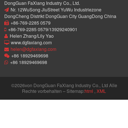
DongGuan FaXiang Industry Co., Ltd.
Nr. 12WuSong JiuStreet YuWu Industriezone
DongCheng Distrikt DongGuan City GuangDong China
+86-769-2285 0579
+86-769-2285 0579/13929240901
Helen Zhang/Lily Yao
www.dgfaxiang.com
helen@dgfaxiang.com
+86 18929469698
+86 18929469698
©
2026von DongGuan FaXiang Industry Co., Ltd Alle
Rechte vorbehalten – Sitemap:
html
,
XML