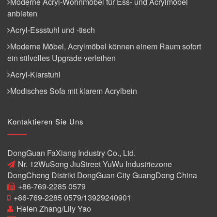
Moderne Acryl-Wohnmöbel für Ess- und Acrylmöbel
anbieten
Acryl-Essstuhl und -tisch
Moderne Möbel, Acrylmöbel können einem Raum sofort
ein stilvolles Upgrade verleihen
Acryl-Klarstuhl
Modisches Sofa mit klarem Acrylbein
Kontaktieren Sie Uns
DongGuan FaXiang Industry Co., Ltd.
Nr. 12WuSong JiuStreet YuWu Industriezone
DongCheng Distrikt DongGuan City GuangDong China
+86-769-2285 0579
+86-769-2285 0579/13929240901
Helen Zhang/Lily Yao