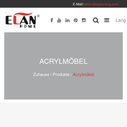
E-Mail:
helen@dgfaxiang.com
Lang
ACRYLMÖBEL
Zuhause
Produkte
Acrylmöbel
/
/