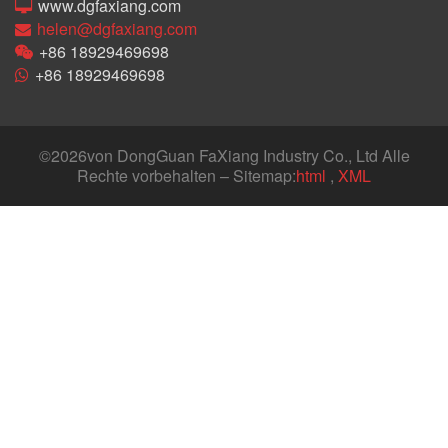
www.dgfaxiang.com
helen@dgfaxiang.com
+86 18929469698
+86 18929469698
©
2026von DongGuan FaXiang Industry Co., Ltd Alle
Rechte vorbehalten – Sitemap:
html
,
XML